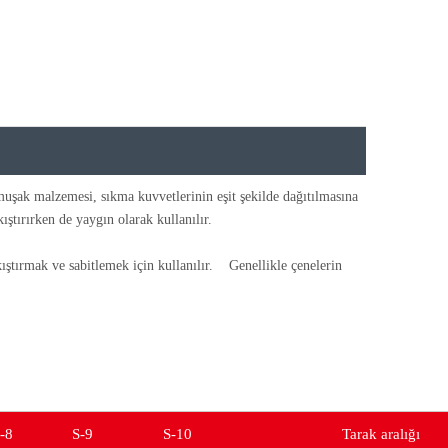
muşak malzemesi, sıkma kuvvetlerinin eşit şekilde dağıtılmasına
ıştırırken de yaygın olarak kullanılır.
kıştırmak ve sabitlemek için kullanılır. Genellikle çenelerin
-8
S-9
S-10
Tarak aralığı