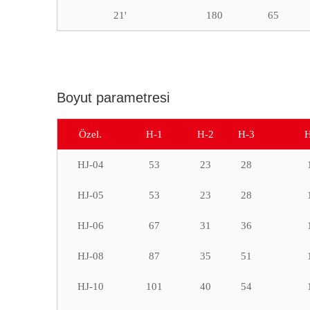
21'
180
65
Boyut parametresi
Özel.
H-1
H-2
H-3
H
HJ-04
53
23
28
HJ-05
53
23
28
HJ-06
67
31
36
HJ-08
87
35
51
HJ-10
101
40
54