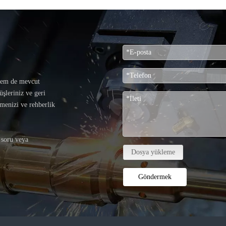
hem de mevcut
şleriniz ve geri
tmenizi ve rehberlik
 soru veya
Dosya yükleme
Göndermek