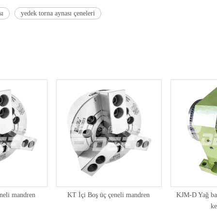
sı
yedek torna aynası çeneleri
eneli mandren
KT İçi Boş üç çeneli mandren
KJM-D Yağ bası
ke