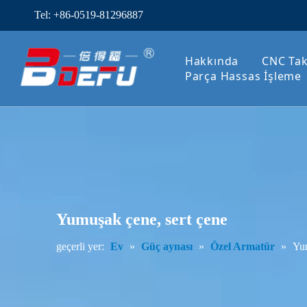
Tel: +86-0519-81296887
Hakkında
CNC Tak
Parça Hassas İşleme
Yumuşak çene, sert çene
geçerli yer:
Ev
»
Güç aynası
»
Özel Armatür
»
Yum