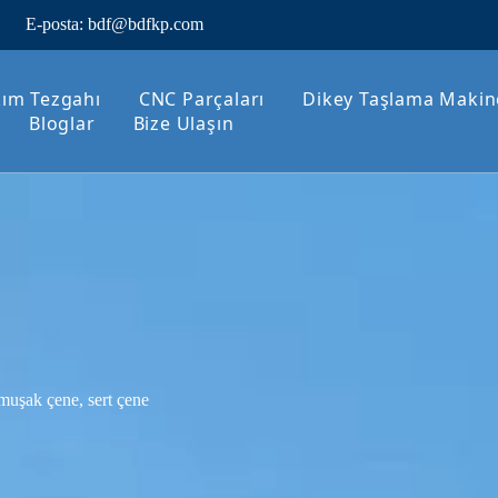
E-posta:
bdf@bdfkp.com
ım Tezgahı
CNC Parçaları
Dikey Taşlama Makin
Bloglar
Bize Ulaşın
uşak çene, sert çene