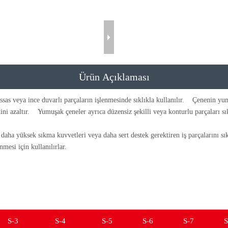
Ürün Açıklaması
ssas veya ince duvarlı parçaların işlenmesinde sıklıkla kullanılır. Çenenin yu
ini azaltır. Yumuşak çeneler ayrıca düzensiz şekilli veya konturlu parçaları sık
 daha yüksek sıkma kuvvetleri veya daha sert destek gerektiren iş parçalarını sı
mesi için kullanılırlar.
S-3
S-4
S-5
S-6
S-7
S