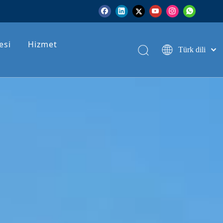
esi
Hizmet
Türk dili
English
Pусский