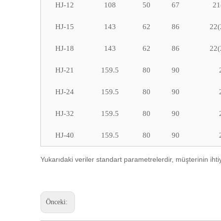
HJ-12
108
50
67
21
HJ-15
143
62
86
22(
HJ-18
143
62
86
22(
HJ-21
159.5
80
90
HJ-24
159.5
80
90
HJ-32
159.5
80
90
HJ-40
159.5
80
90
Yukarıdaki veriler standart parametrelerdir, müşterinin ihtiy
Önceki: