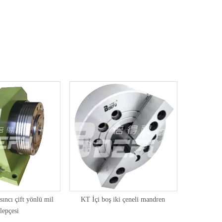
ncı çift yönlü mil
KT İçi boş iki çeneli mandren
KT İçi b
lepçesi