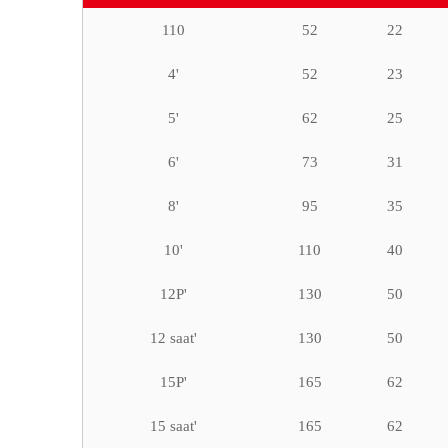
110
52
22
4'
52
23
5'
62
25
6'
73
31
8'
95
35
10'
110
40
12P'
130
50
12 saat'
130
50
15P'
165
62
15 saat'
165
62