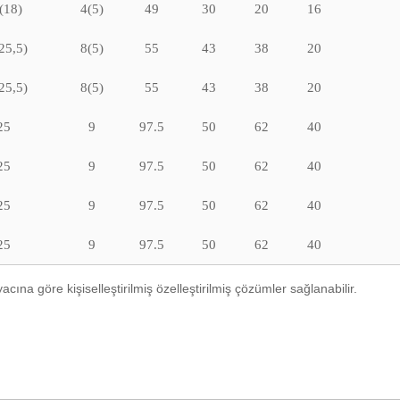
(18)
4(5)
49
30
20
16
25,5)
8(5)
55
43
38
20
25,5)
8(5)
55
43
38
20
25
9
97.5
50
62
40
25
9
97.5
50
62
40
25
9
97.5
50
62
40
25
9
97.5
50
62
40
acına göre kişiselleştirilmiş özelleştirilmiş çözümler sağlanabilir.