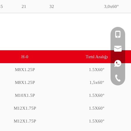
45
21
32
3,0x60°
+86-1826
bdf@bdf
H-0
Tırtıl Aralığı
+86-1826
M8X1.25P
1.5X60°
+86-0519
M8X1.25P
1,5x60°
M10X1.5P
1.5X60°
M12X1.75P
1.5X60°
M12X1.75P
1.5X60°